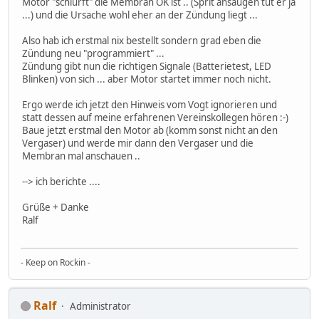
Motor "schlürft" die Membran OK ist .. (Sprit ansaugen tut er ja
...) und die Ursache wohl eher an der Zündung liegt ...
Also hab ich erstmal nix bestellt sondern grad eben die
Zündung neu "programmiert" ...
Zündung gibt nun die richtigen Signale (Batterietest, LED
Blinken) von sich ... aber Motor startet immer noch nicht.
Ergo werde ich jetzt den Hinweis vom Vogt ignorieren und
statt dessen auf meine erfahrenen Vereinskollegen hören :-)
Baue jetzt erstmal den Motor ab (komm sonst nicht an den
Vergaser) und werde mir dann den Vergaser und die
Membran mal anschauen ..
--> ich berichte ....
Grüße + Danke
Ralf
- Keep on Rockin -
Ralf
Administrator