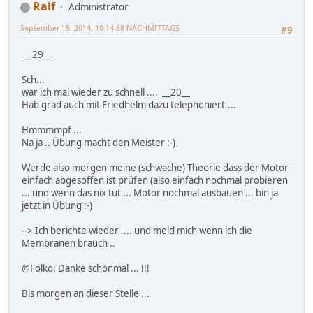
Ralf
Administrator
September 15, 2014, 10:14:58 NACHMITTAGS
#9
__29__
Sch...
war ich mal wieder zu schnell .... __20__
Hab grad auch mit Friedhelm dazu telephoniert....
Hmmmmpf ...
Na ja .. Übung macht den Meister :-)
Werde also morgen meine (schwache) Theorie dass der Motor
einfach abgesoffen ist prüfen (also einfach nochmal probieren
... und wenn das nix tut ... Motor nochmal ausbauen ... bin ja
jetzt in Übung :-)
--> Ich berichte wieder .... und meld mich wenn ich die
Membranen brauch ..
@Folko: Danke schonmal ... !!!
Bis morgen an dieser Stelle ...