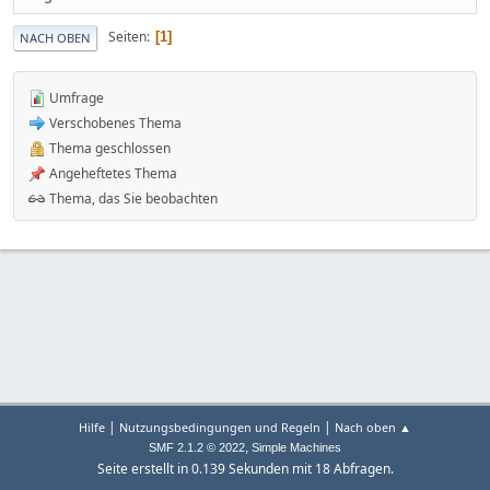
Seiten
1
NACH OBEN
Umfrage
Verschobenes Thema
Thema geschlossen
Angeheftetes Thema
Thema, das Sie beobachten
|
|
Hilfe
Nutzungsbedingungen und Regeln
Nach oben ▲
,
SMF 2.1.2 © 2022
Simple Machines
Seite erstellt in 0.139 Sekunden mit 18 Abfragen.