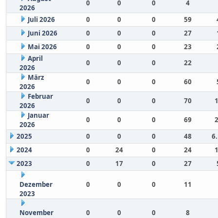
0
0
0
4
2026
Juli 2026
0
0
0
59
Juni 2026
0
0
0
27
Mai 2026
0
0
0
23
April
0
0
0
22
2026
März
0
0
0
60
2026
Februar
0
0
0
70
2026
Januar
0
0
0
69
2026
2025
0
0
0
48
6
2024
0
24
0
24
2023
0
17
0
27
Dezember
0
0
0
11
2023
November
0
0
0
8