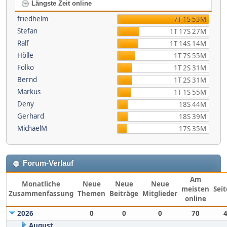
Längste Zeit online
friedhelm
7T 1S 53M
Stefan
1T 17S 27M
Ralf
1T 14S 14M
Hölle
1T 7S 55M
Folko
1T 2S 31M
Bernd
1T 2S 31M
Markus
1T 1S 55M
Deny
18S 44M
Gerhard
18S 39M
MichaelM
17S 35M
Forum-Verlauf
Am
Monatliche
Neue
Neue
Neue
meisten
Sei
Zusammenfassung
Themen
Beiträge
Mitglieder
online
2026
0
0
0
70
August