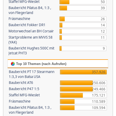
Staffel MFG-Wieslet
50
Baubericht Pilatus B4, 1:3 ,
39
von Fliegerland
Fräsmaschine
26
Baubericht Fokker DR1
14
Motorwechsel an BH Corsair
12
Startprobleme am MVVS 58
11
(YAK)
Baubericht Hughes 500C mit
9
Jetcat PHT3
Top 10 Themen (nach Aufrufen)
Baubericht PT 17 Stearmann
357.926
1:3,3 von Balsa USA
Baubericht AT6
250.606
Baubericht P47 1:5
249.466
Staffel MFG-Wieslet
175.121
Fräsmaschine
110.589
Baubericht Pilatus B4, 1:3 ,
109.594
von Fliegerland