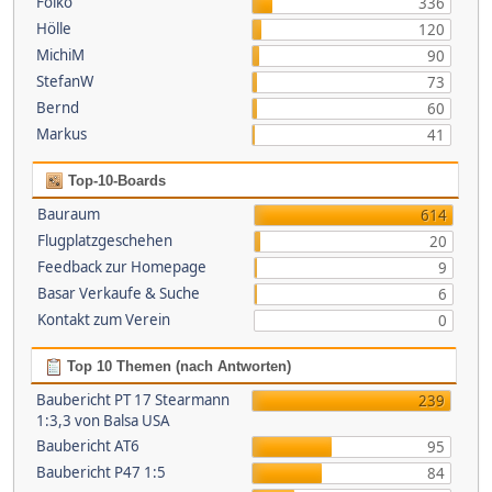
Folko
336
Hölle
120
MichiM
90
StefanW
73
Bernd
60
Markus
41
Top-10-Boards
Bauraum
614
Flugplatzgeschehen
20
Feedback zur Homepage
9
Basar Verkaufe & Suche
6
Kontakt zum Verein
0
Top 10 Themen (nach Antworten)
Baubericht PT 17 Stearmann
239
1:3,3 von Balsa USA
Baubericht AT6
95
Baubericht P47 1:5
84