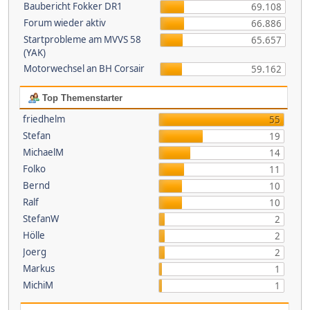
Baubericht Fokker DR1
69.108
Forum wieder aktiv
66.886
Startprobleme am MVVS 58
65.657
(YAK)
Motorwechsel an BH Corsair
59.162
Top Themenstarter
friedhelm
55
Stefan
19
MichaelM
14
Folko
11
Bernd
10
Ralf
10
StefanW
2
Hölle
2
Joerg
2
Markus
1
MichiM
1