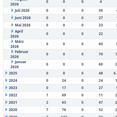
0
0
0
4
2026
Juli 2026
0
0
0
59
Juni 2026
0
0
0
27
Mai 2026
0
0
0
23
April
0
0
0
22
2026
März
0
0
0
60
2026
Februar
0
0
0
70
2026
Januar
0
0
0
69
2026
2025
0
0
0
48
6
2024
0
24
0
24
2023
0
17
0
27
2022
1
69
0
11
2021
2
63
0
47
2020
7
76
0
52