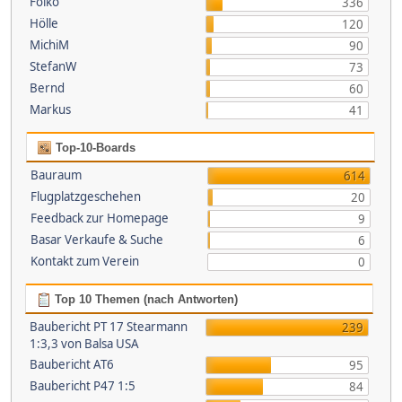
Folko
336
Hölle
120
MichiM
90
StefanW
73
Bernd
60
Markus
41
Top-10-Boards
Bauraum
614
Flugplatzgeschehen
20
Feedback zur Homepage
9
Basar Verkaufe & Suche
6
Kontakt zum Verein
0
Top 10 Themen (nach Antworten)
Baubericht PT 17 Stearmann
239
1:3,3 von Balsa USA
Baubericht AT6
95
Baubericht P47 1:5
84