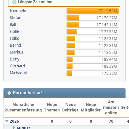
Längste Zeit online
friedhelm
7T 1S 53M
Stefan
1T 17S 27M
Ralf
1T 14S 14M
Hölle
1T 7S 55M
Folko
1T 2S 31M
Bernd
1T 2S 31M
Markus
1T 1S 55M
Deny
18S 44M
Gerhard
18S 39M
MichaelM
17S 35M
Forum-Verlauf
Am
Monatliche
Neue
Neue
Neue
meisten
Sei
Zusammenfassung
Themen
Beiträge
Mitglieder
online
2026
0
0
0
70
August