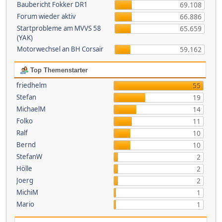
Baubericht Fokker DR1
69.108
Forum wieder aktiv
66.886
Startprobleme am MVVS 58
65.659
(YAK)
Motorwechsel an BH Corsair
59.162
Top Themenstarter
friedhelm
55
Stefan
19
MichaelM
14
Folko
11
Ralf
10
Bernd
10
StefanW
2
Hölle
2
Joerg
2
MichiM
1
Mario
1