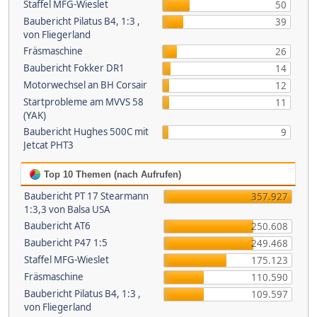
Staffel MFG-Wieslet
50
Baubericht Pilatus B4, 1:3 ,
39
von Fliegerland
Fräsmaschine
26
Baubericht Fokker DR1
14
Motorwechsel an BH Corsair
12
Startprobleme am MVVS 58
11
(YAK)
Baubericht Hughes 500C mit
9
Jetcat PHT3
Top 10 Themen (nach Aufrufen)
Baubericht PT 17 Stearmann
357.927
1:3,3 von Balsa USA
Baubericht AT6
250.608
Baubericht P47 1:5
249.468
Staffel MFG-Wieslet
175.123
Fräsmaschine
110.590
Baubericht Pilatus B4, 1:3 ,
109.597
von Fliegerland