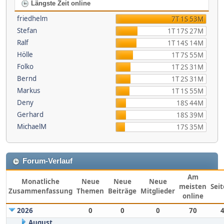
Längste Zeit online
friedhelm
7T 1S 53M
Stefan
1T 17S 27M
Ralf
1T 14S 14M
Hölle
1T 7S 55M
Folko
1T 2S 31M
Bernd
1T 2S 31M
Markus
1T 1S 55M
Deny
18S 44M
Gerhard
18S 39M
MichaelM
17S 35M
Forum-Verlauf
Am
Monatliche
Neue
Neue
Neue
meisten
Sei
Zusammenfassung
Themen
Beiträge
Mitglieder
online
2026
0
0
0
70
August