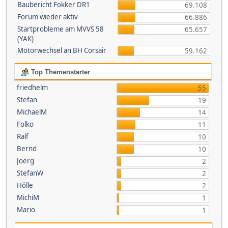
Baubericht Fokker DR1
69.108
Forum wieder aktiv
66.886
Startprobleme am MVVS 58
65.657
(YAK)
Motorwechsel an BH Corsair
59.162
Top Themenstarter
friedhelm
55
Stefan
19
MichaelM
14
Folko
11
Ralf
10
Bernd
10
Joerg
2
StefanW
2
Hölle
2
MichiM
1
Mario
1