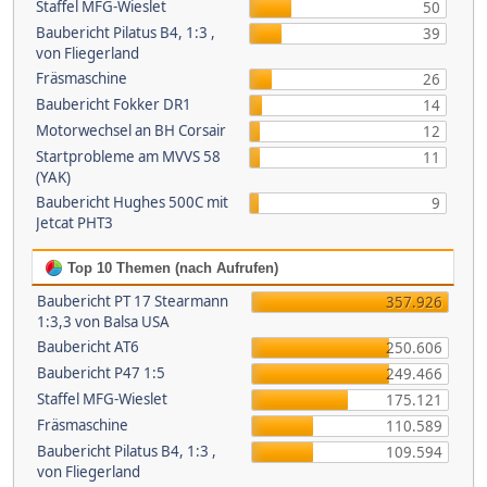
Staffel MFG-Wieslet
50
Baubericht Pilatus B4, 1:3 ,
39
von Fliegerland
Fräsmaschine
26
Baubericht Fokker DR1
14
Motorwechsel an BH Corsair
12
Startprobleme am MVVS 58
11
(YAK)
Baubericht Hughes 500C mit
9
Jetcat PHT3
Top 10 Themen (nach Aufrufen)
Baubericht PT 17 Stearmann
357.926
1:3,3 von Balsa USA
Baubericht AT6
250.606
Baubericht P47 1:5
249.466
Staffel MFG-Wieslet
175.121
Fräsmaschine
110.589
Baubericht Pilatus B4, 1:3 ,
109.594
von Fliegerland