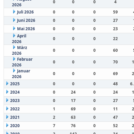
0
0
0
4
2026
Juli 2026
0
0
0
59
Juni 2026
0
0
0
27
Mai 2026
0
0
0
23
April
0
0
0
22
2026
März
0
0
0
60
2026
Februar
0
0
0
70
2026
Januar
0
0
0
69
2026
2025
0
0
0
48
6
2024
0
24
0
24
2023
0
17
0
27
2022
1
69
0
11
2021
2
63
0
47
2020
7
76
0
52