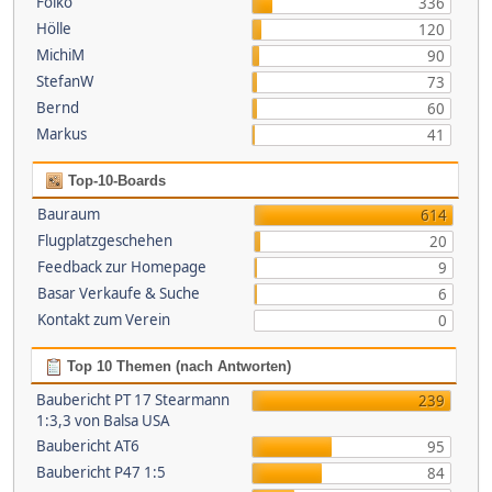
Folko
336
Hölle
120
MichiM
90
StefanW
73
Bernd
60
Markus
41
Top-10-Boards
Bauraum
614
Flugplatzgeschehen
20
Feedback zur Homepage
9
Basar Verkaufe & Suche
6
Kontakt zum Verein
0
Top 10 Themen (nach Antworten)
Baubericht PT 17 Stearmann
239
1:3,3 von Balsa USA
Baubericht AT6
95
Baubericht P47 1:5
84