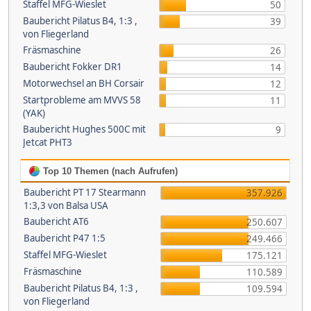
Staffel MFG-Wieslet
50
Baubericht Pilatus B4, 1:3 ,
39
von Fliegerland
Fräsmaschine
26
Baubericht Fokker DR1
14
Motorwechsel an BH Corsair
12
Startprobleme am MVVS 58
11
(YAK)
Baubericht Hughes 500C mit
9
Jetcat PHT3
Top 10 Themen (nach Aufrufen)
Baubericht PT 17 Stearmann
357.926
1:3,3 von Balsa USA
Baubericht AT6
250.607
Baubericht P47 1:5
249.466
Staffel MFG-Wieslet
175.121
Fräsmaschine
110.589
Baubericht Pilatus B4, 1:3 ,
109.594
von Fliegerland