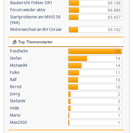
Baubericht Fokker DR1
69.108
Forum wieder aktiv
66.886
Startprobleme am MVVS 58
65.657
(YAK)
Motorwechsel an BH Corsair
59.162
Top Themenstarter
friedhelm
55
Stefan
19
MichaelM
14
Folko
11
Ralf
10
Bernd
10
Joerg
2
StefanW
2
Hölle
2
Mario
1
Max2000
1