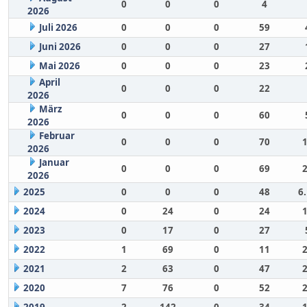
0
0
0
4
2026
Juli 2026
0
0
0
59
Juni 2026
0
0
0
27
Mai 2026
0
0
0
23
April
0
0
0
22
2026
März
0
0
0
60
2026
Februar
0
0
0
70
2026
Januar
0
0
0
69
2026
2025
0
0
0
48
6
2024
0
24
0
24
2023
0
17
0
27
2022
1
69
0
11
2021
2
63
0
47
2020
7
76
0
52