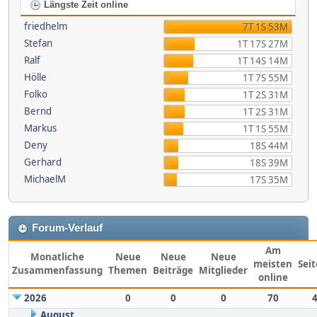
Längste Zeit online
friedhelm
7T 1S 53M
Stefan
1T 17S 27M
Ralf
1T 14S 14M
Hölle
1T 7S 55M
Folko
1T 2S 31M
Bernd
1T 2S 31M
Markus
1T 1S 55M
Deny
18S 44M
Gerhard
18S 39M
MichaelM
17S 35M
Forum-Verlauf
Am
Monatliche
Neue
Neue
Neue
meisten
Sei
Zusammenfassung
Themen
Beiträge
Mitglieder
online
2026
0
0
0
70
August