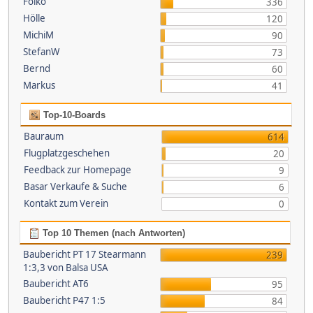
Folko
336
Hölle
120
MichiM
90
StefanW
73
Bernd
60
Markus
41
Top-10-Boards
Bauraum
614
Flugplatzgeschehen
20
Feedback zur Homepage
9
Basar Verkaufe & Suche
6
Kontakt zum Verein
0
Top 10 Themen (nach Antworten)
Baubericht PT 17 Stearmann
239
1:3,3 von Balsa USA
Baubericht AT6
95
Baubericht P47 1:5
84